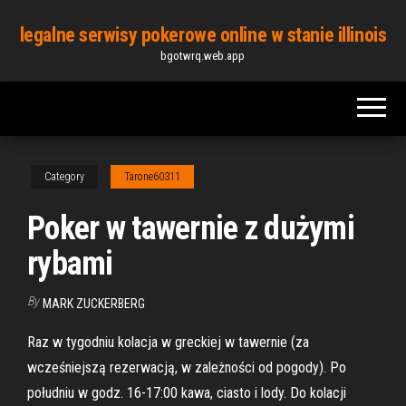
Skip
legalne serwisy pokerowe online w stanie illinois
to
bgotwrq.web.app
the
content
Category
Tarone60311
Poker w tawernie z dużymi
rybami
By
MARK ZUCKERBERG
Raz w tygodniu kolacja w greckiej w tawernie (za
wcześniejszą rezerwacją, w zależności od pogody). Po
południu w godz. 16-17:00 kawa, ciasto i lody. Do kolacji