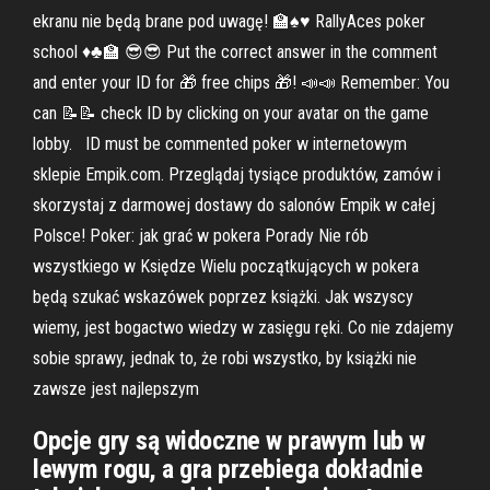
ekranu nie będą brane pod uwagę! 🏫♠♥ RallyAces poker
school ♦♣🏫 😎😎 Put the correct answer in the comment
and enter your ID for 🎁 free chips 🎁! 📣📣 Remember: You
can 📝📝 check ID by clicking on your avatar on the game
lobby. ️ ️ ID must be commented poker w internetowym
sklepie Empik.com. Przeglądaj tysiące produktów, zamów i
skorzystaj z darmowej dostawy do salonów Empik w całej
Polsce! Poker: jak grać w pokera Porady Nie rób
wszystkiego w Księdze Wielu początkujących w pokera
będą szukać wskazówek poprzez książki. Jak wszyscy
wiemy, jest bogactwo wiedzy w zasięgu ręki. Co nie zdajemy
sobie sprawy, jednak to, że robi wszystko, by książki nie
zawsze jest najlepszym
Opcje gry są widoczne w prawym lub w
lewym rogu, a gra przebiega dokładnie