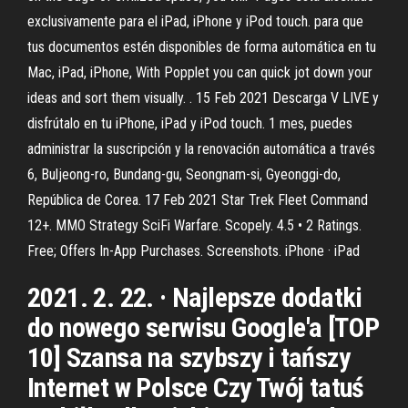
exclusivamente para el iPad, iPhone y iPod touch. para que
tus documentos estén disponibles de forma automática en tu
Mac, iPad, iPhone, With Popplet you can quick jot down your
ideas and sort them visually. . 15 Feb 2021 Descarga V LIVE y
disfrútalo en tu iPhone, iPad y iPod touch. 1 mes, puedes
administrar la suscripción y la renovación automática a través
6, Buljeong-ro, Bundang-gu, Seongnam-si, Gyeonggi-do,
República de Corea. 17 Feb 2021 Star Trek Fleet Comman‪d‬
12+. MMO Strategy SciFi Warfare. Scopely. 4.5 • 2 Ratings.
Free; Offers In-App Purchases. Screenshots. iPhone · iPad
2021. 2. 22. · Najlepsze dodatki
do nowego serwisu Google'a [TOP
10] Szansa na szybszy i tańszy
Internet w Polsce Czy Twój tatuś