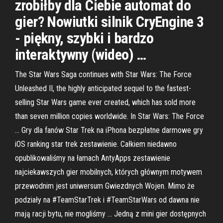
zrobiłby dla Ciebie automat do
gier? Nowiutki silnik CryEngine 3
- piękny, szybki i bardzo
interaktywny (wideo) …
The Star Wars Saga continues with Star Wars: The Force
Unleashed II, the highly anticipated sequel to the fastest-
selling Star Wars game ever created, which has sold more
than seven million copies worldwide. In Star Wars: The Force
… Gry dla fanów Star Trek na iPhona bezpłatne darmowe gry
iOS ranking star trek zestawienie. Całkiem niedawno
opublikowaliśmy na łamach AntyApps zestawienie
najciekawszych gier mobilnych, których głównym motywem
przewodnim jest uniwersum Gwiezdnych Wojen. Mimo że
podziały na #TeamStarTrek i #TeamStarWars od dawna nie
mają racji bytu, nie mogliśmy … Jedną z mini gier dostępnych