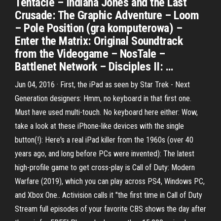
Tentacle – Indiana Jones and the Last
Crusade: The Graphic Adventure – Loom
– Pole Position (gra komputerowa) –
Enter the Matrix: Original Soundtrack
from the Videogame – NosTale –
Battlenet Network – Disciples II: …
Jun 04, 2016 · First, the iPad as seen by Star Trek - Next
Generation designers: Hmm, no keyboard in that first one.
Must have used multi-touch. No keyboard here either: Wow,
take a look at these iPhone-like devices with the single
button(!): Here's a real iPad killer from the 1960s (over 40
years ago, and long before PCs were invented): The latest
high-profile game to get cross-play is Call of Duty: Modern
Warfare (2019), which you can play across PS4, Windows PC,
and Xbox One.. Activision calls it "the first time in Call of Duty
‎Stream full episodes of your favorite CBS shows the day after