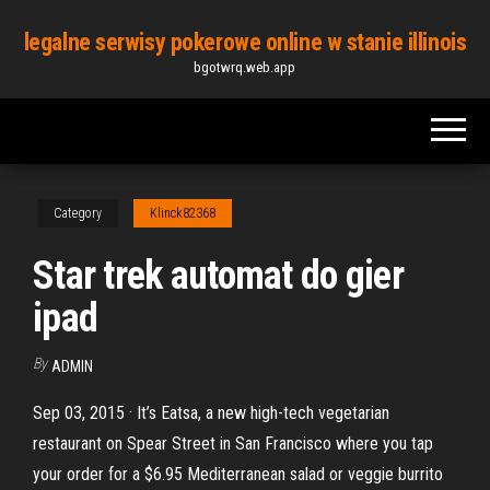
Skip
legalne serwisy pokerowe online w stanie illinois
to
bgotwrq.web.app
the
content
Category
Klinck82368
Star trek automat do gier
ipad
By
ADMIN
Sep 03, 2015 · It’s Eatsa, a new high-tech vegetarian
restaurant on Spear Street in San Francisco where you tap
your order for a $6.95 Mediterranean salad or veggie burrito