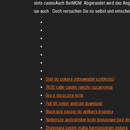
slots casinoAuch BetMGM Abgerundet wird das Angeb
sie auch Doch versuchen Sie es selbst und entschei
Stół do pokera odpowiadał szybkości
7630 calle casino rancho cucamonga
Gra o gorączce kota
Full tilt poker android download
Blackjack pasuje do aplikacji krupiera
Najlepsze australijskie kody bonusowe bez d
Dragonara casino malta harmonogram pokera