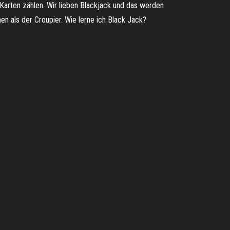
rten zählen. Wir lieben Blackjack und das werden
 als der Croupier. Wie lerne ich Black Jack?