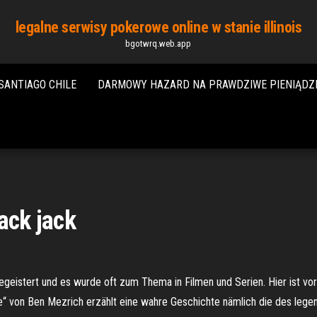
legalne serwisy pokerowe online w stanie illinois
bgotwrq.web.app
SANTIAGO CHILE
DARMOWY HAZARD NA PRAWDZIWE PIENIĄDZ
ack jack
geistert und es wurde oft zum Thema in Filmen und Serien. Hier ist vo
“ von Ben Mezrich erzählt eine wahre Geschichte nämlich die des leg