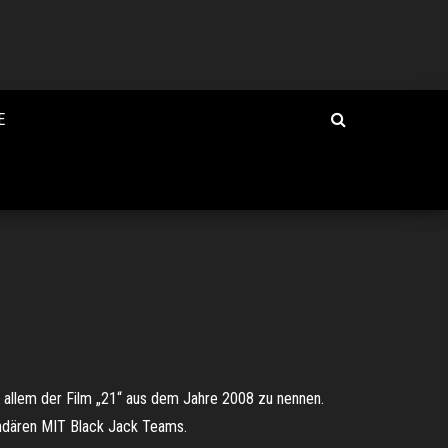
E
r allem der Film „21“ aus dem Jahre 2008 zu nennen.
endären MIT Black Jack Teams.