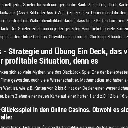
 spielt jeder Spieler für sich und gegen die Bank. Ziel ist es, durch Ka
ackJack (Ass + Bild oder Ass + Zehn) zu erzielen. Dabei müsst ihr den
wurden, steigt die Wahrscheinlichkeit darauf, dass hohe Karten kommen.
ck. Der Spieler erhält nun in jeder geteilten Hand beliebig viele Karten
spiel in den Online Casinos. Obwohl es sich um ein Glücksspiel handelt, 
- Strategie und Übung Ein Deck, das vi
hr profitable Situation, denn es
nken sich so viele Mythen, wie das BlackJack Spiel.Eine der beliebteste
od Filme geworden, auch viele Wissenschaftler, Mathematiker etc haben 
 Wert ist, wie z.B. Karten von 2 bis 6, hat der Dealer einen wesentliche
, beim Ziehen einer neuen Karte auf einer harten Hand z.B. 12 bis 16 ve
-Glücksspiel in den Online Casinos. Obwohl es si
 aller
beim Black Jack zu es für den Kartenzähler also von Vorteil, wenn mögl