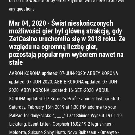
out on the website or by email anytime. We're here to answer
any questions.
Mar 04, 2020 · Świat nieskończonych
możliwości gier był główną atrakcją, gdy
ZetCasino uruchomiło się w 2018 roku. Ze
względu na ogromną liczbę gier,
pozostają popularnym wyborem nawet na
stale
AARON KORONA updated: 07-JUN-2020: ABBEY KORONA
updated: 07-JUN-2020: ABBIE KORONA updated: 07-JUN-
2020: ABBY KORONA updated: 16-SEP-2020: ABDUL
KORONA updated: 07 Korona's Profile Journal last updated:
Saturday, February 16th 2019 at 1:30 PM add me to your
PalPad for daily-clicks ^____^ Last Shinies Wynaut 19.01.19,
Lickitung, Event Litten, Corphish 16.02.19 2 legi-shines -
Meloetta, Suicune Shiny Hunts Novo Bulbasaur - Omanyte -