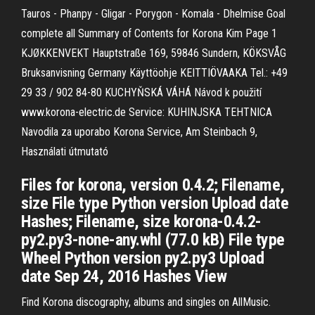
Tauros - Phanpy - Gligar - Porygon - Komala - Dhelmise Goal
complete all Summary of Contents for Korona Kim Page 1
KJØKKENVEKT Hauptstraße 169, 59846 Sundern, KÖKSVÅG
Bruksanvisning Germany Käyttöohje KEITTIÖVAAKA Tel.: +49
29 33 / 902 84-80 KUCHYŇSKÁ VÁHÁ Návod k použití
www.korona-electric.de Service: KUHINJSKA TEHTNICA
Navodila za uporabo Korona Service, Am Steinbach 9,
Használati útmutató
Files for korona, version 0.4.2; Filename,
size File type Python version Upload date
Hashes; Filename, size korona-0.4.2-
py2.py3-none-any.whl (77.0 kB) File type
Wheel Python version py2.py3 Upload
date Sep 24, 2016 Hashes View
Find Korona discography, albums and singles on AllMusic.