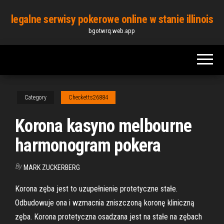
Skip
legalne serwisy pokerowe online w stanie illinois
to
bgotwrq.web.app
the
content
Category
Checketts26884
Korona kasyno melbourne
harmonogram pokera
By
MARK ZUCKERBERG
Korona zęba jest to uzupełnienie protetyczne stałe.
Odbudowuje ona i wzmacnia zniszczoną koronę kliniczną
zęba. Korona protetyczna osadzana jest na stałe na zębach