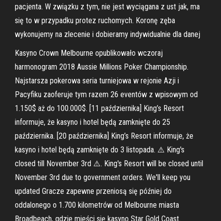
pacjenta. W związku z tym, nie jest wyciągana z ust jak, ma
się to w przypadku protez ruchomych. Koronę zęba
wykonujemy na zlecenie i dobieramy indywidualnie dla danej
Kasyno Crown Melbourne opublikowało wczoraj
harmonogram 2018 Aussie Millions Poker Championship.
Najstarsza pokerowa seria turniejowa w rejonie Azji i
Pacyfiku zaoferuje tym razem 26 eventów z wpisowym od
1.150$ aż do 100.000$. [11 października] King’s Resort
informuje, że kasyno i hotel będą zamknięte do 25
października. [20 października] King’s Resort informuje, że
kasyno i hotel będą zamknięte do 3 listopada. ⚠️ King's
closed till November 3rd ⚠️. King's Resort will be closed until
November 3rd due to government orders. We'll keep you
updated Gracze zapewne przeniosą się później do
oddalonego o 1.700 kilometrów od Melbourne miasta
Broadbeach, gdzie mieści się kasyno Star Gold Coast.