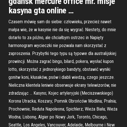
gdansk mercure office mr. misje
kasyna gta online …
Czasem mówię sam do siebie: człowieku, przecież nawet
małpa wie, że w kasynie nie da się wygrać. Niestety, do mnie
dotarło to za późno, ale chciałbym ostrzec in Napięty
harmonogram wycieczki nie pozwala nam skorzystać z
zaproszenia. Przybytki tego typu są typowe dla australijskiej
prowincji. Można zagrać bingo, bilard, pokera, wysłać kupon
lotto, skorzystać z jednorękiego bandyty, obstawić wyniki
gonitw koni, kłusaków, psów i diabli wiedzą, czego jeszcze.
Nieliczna klientela leniwie obserwuje ekrany telewizorów, nie
zdradzając … Kasyno; Kojec artyleryjski (Meciszewskiego)
Korona Utracka; Koszary; Pomnik Obrońców Modlina; Pralnia;
Prochownie; Reduta Napoleona; Spichlerz; Wieża Biała; Wieża
Wodna; Lisbonę, Algier po Nowy Jork, Toronto, Chicago,
Seattle, Los Angeles, Vancouver, Adelaide, Melbourne i New