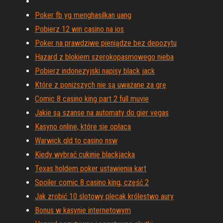
Poker fb yg menghasilkan uang
Pobierz 12 win casino na ios
Poker na prawdziwe pieniądze bez depozytu
Hazard z blokiem szerokopasmowego nieba
Pobierz indonezyjski napisy black jack
Które z poniższych nie są uważane za grę
Comic 8 casino king part 2 full muvie
Jakie są szanse na automaty do gier vegas
Kasyno online, które się opłaca
Warwick qld to casino nsw
Kiedy wybrać cukinię blackjacka
Texas holdem poker ustawienia kart
Spoiler comic 8 casino king, część 2
Jak zrobić 10 slotowy plecak królestwo aury
Bonus w kasynie internetowym